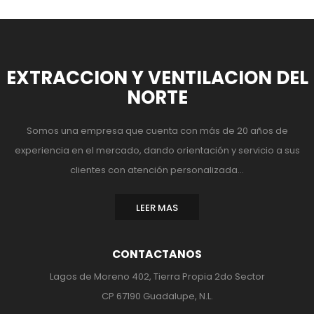
EXTRACCION Y VENTILACION DEL
NORTE
Somos una empresa que cuenta con más de 20 años de
experiencia en el mercado, dando orientación y servicio a sus
clientes con atención personalizada...
LEER MAS
CONTACTANOS
Lagos de Moreno 402, Tierra Propia 2do Sector
CP 67190 Guadalupe, N.L.