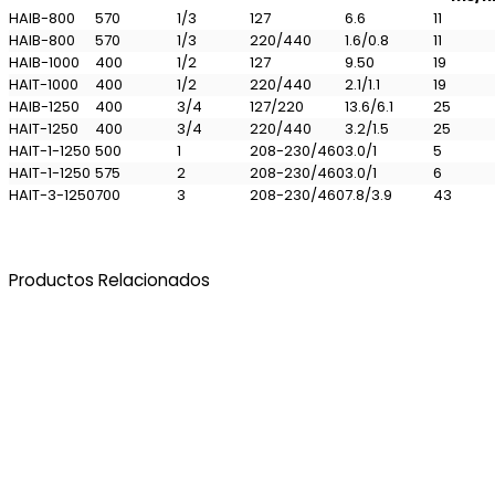
HAIB-800
570
1/3
127
6.6
11
HAIB-800
570
1/3
220/440
1.6/0.8
11
HAIB-1000
400
1/2
127
9.50
19
HAIT-1000
400
1/2
220/440
2.1/1.1
19
HAIB-1250
400
3/4
127/220
13.6/6.1
25
HAIT-1250
400
3/4
220/440
3.2/1.5
25
HAIT-1-1250
500
1
208-230/460
3.0/1
5
HAIT-1-1250
575
2
208-230/460
3.0/1
6
HAIT-3-1250
700
3
208-230/460
7.8/3.9
43
Productos
Relacionados