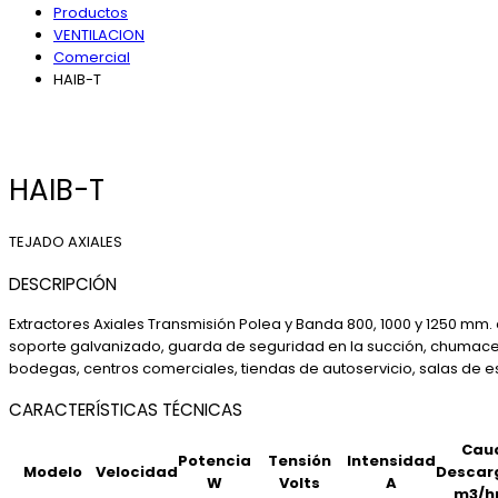
Productos
VENTILACION
Comercial
HAIB-T
HAIB-T
TEJADO AXIALES
DESCRIPCIÓN
Extractores Axiales Transmisión Polea y Banda 800, 1000 y 1250 mm.
soporte galvanizado, guarda de seguridad en la succión, chumacer
bodegas, centros comerciales, tiendas de autoservicio, salas de es
CARACTERÍSTICAS TÉCNICAS
Caud
Potencia
Tensión
Intensidad
Modelo
Velocidad
Descarg
W
Volts
A
m3/h