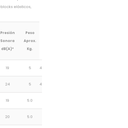
blocks elásticos,
Presión
Peso
Sonora
Aprox.
dB(A)*
Kg.
19
5
4
24
5
4
19
5.0
20
5.0