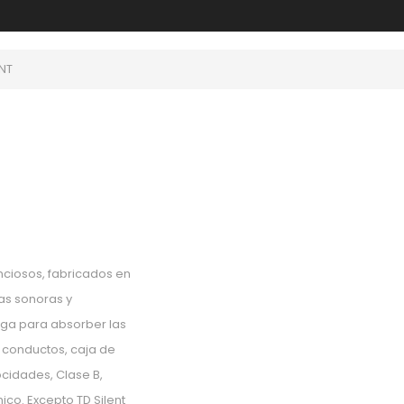
ENT
nciosos, fabricados en
das sonoras y
rga para absorber las
 conductos, caja de
ocidades, Clase B,
co. Excepto TD Silent