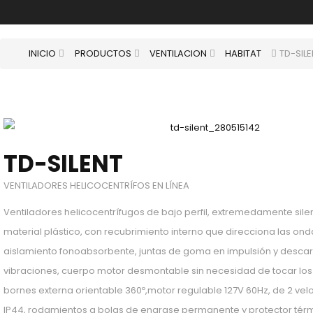
INICIO
PRODUCTOS
VENTILACION
HABITAT
TD-SIL
TD-SILENT
VENTILADORES HELICOCENTRÍFOS EN LÍNEA
Ventiladores helicocentrífugos de bajo perfil, extremedamente sile
material plástico, con recubrimiento interno que direcciona las on
aislamiento fonoabsorbente, juntas de goma en impulsión y desca
vibraciones, cuerpo motor desmontable sin necesidad de tocar los
bornes externa orientable 360º,motor regulable 127V 60Hz, de 2 vel
IP44, rodamientos a bolas de engrase permanente y protector térmi