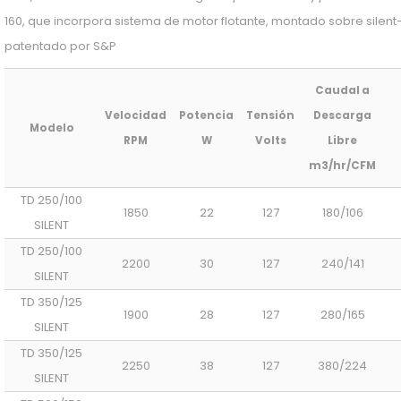
160, que incorpora sistema de motor flotante, montado sobre silent-
patentado por S&P
Caudal a
Velocidad
Potencia
Tensión
Descarga
Modelo
RPM
W
Volts
Libre
m3/hr/CFM
TD 250/100
1850
22
127
180/106
SILENT
TD 250/100
2200
30
127
240/141
SILENT
TD 350/125
1900
28
127
280/165
SILENT
TD 350/125
2250
38
127
380/224
SILENT